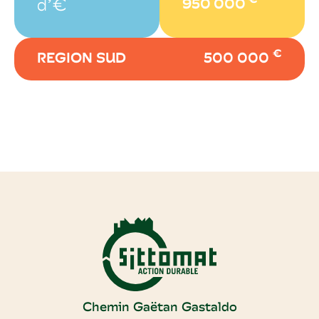
€
d’€
950 000
€
REGION SUD
500 000
Chemin Gaëtan Gastaldo